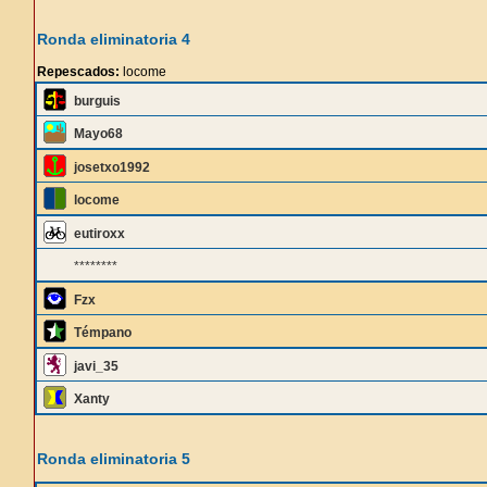
Ronda eliminatoria 4
Repescados:
locome
burguis
Mayo68
josetxo1992
locome
eutiroxx
********
Fzx
Témpano
javi_35
Xanty
Ronda eliminatoria 5