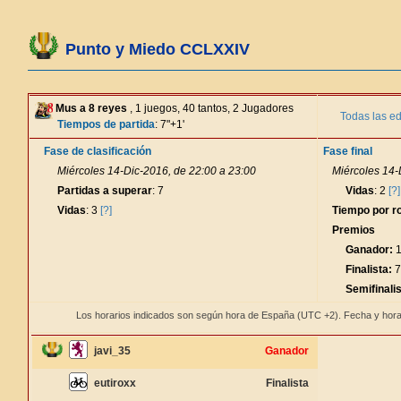
Punto y Miedo CCLXXIV
Mus a 8 reyes
, 1 juegos, 40 tantos, 2 Jugadores
Todas las ed
Tiempos de partida
: 7"+1'
Fase de clasificación
Fase final
Miércoles 14-Dic-2016, de 22:00 a 23:00
Miércoles 14-
Partidas a superar
: 7
Vidas
: 2
[?]
Vidas
: 3
[?]
Tiempo por r
Premios
Ganador:
1
Finalista:
7
Semifinalis
Los horarios indicados son según hora de España (UTC +2). Fecha y hora
javi_35
Ganador
eutiroxx
Finalista