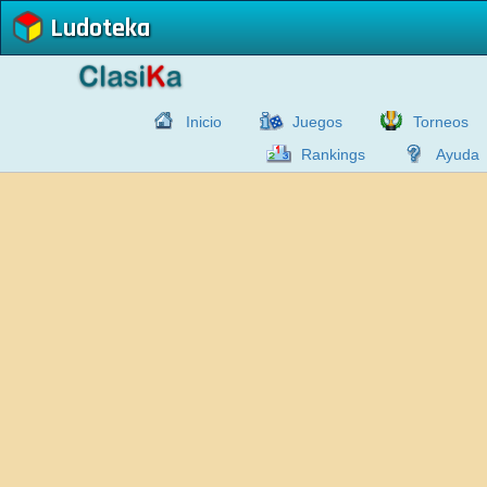
Ludoteka
Inicio
Juegos
Torneos
Rankings
Ayuda