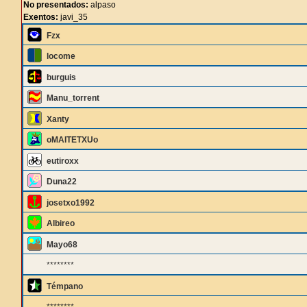
No presentados:
alpaso
Exentos:
javi_35
Fzx
locome
burguis
Manu_torrent
Xanty
oMAITETXUo
eutiroxx
Duna22
josetxo1992
Albireo
Mayo68
********
Témpano