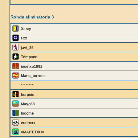
********
Ronda eliminatoria 3
Xanty
Fzx
javi_35
Témpano
josetxo1992
Manu_torrent
********
burguis
Mayo68
locome
eutiroxx
oMAITETXUo