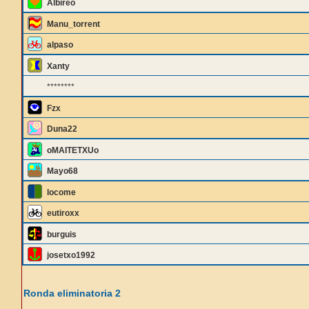
Albireo
Manu_torrent
alpaso
Xanty
********
Fzx
Duna22
oMAITETXUo
Mayo68
locome
eutiroxx
burguis
josetxo1992
Ronda eliminatoria 2