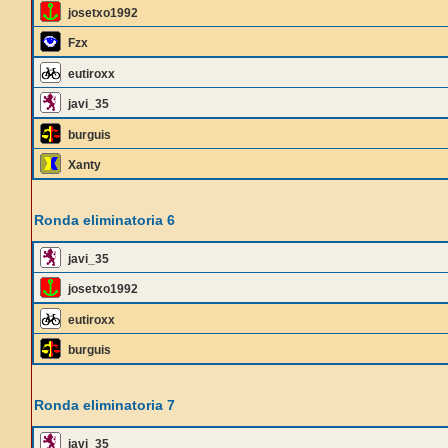
josetxo1992
Fzx
eutiroxx
javi_35
burguis
Xanty
Ronda eliminatoria 6
javi_35
josetxo1992
eutiroxx
burguis
Ronda eliminatoria 7
javi_35