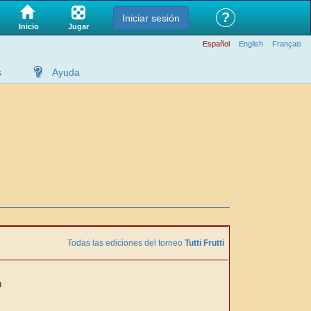
?
Iniciar sesión
Jugar
Inicio
Español
English
Français
s
Ayuda
Todas las ediciones del torneo
Tutti Frutti
0