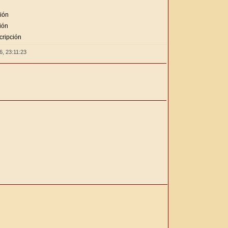
ción
ión
cripción
26,
23:11:23