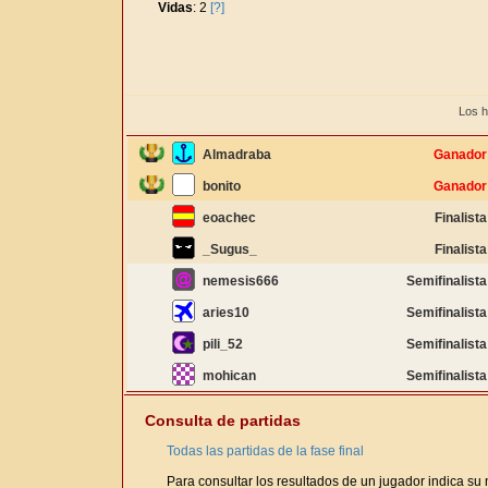
Vidas
: 2
[?]
Los h
Almadraba
Ganador
bonito
Ganador
eoachec
Finalista
_Sugus_
Finalista
nemesis666
Semifinalista
aries10
Semifinalista
pili_52
Semifinalista
mohican
Semifinalista
Consulta de partidas
Todas las partidas de la fase final
Para consultar los resultados de un jugador indica su