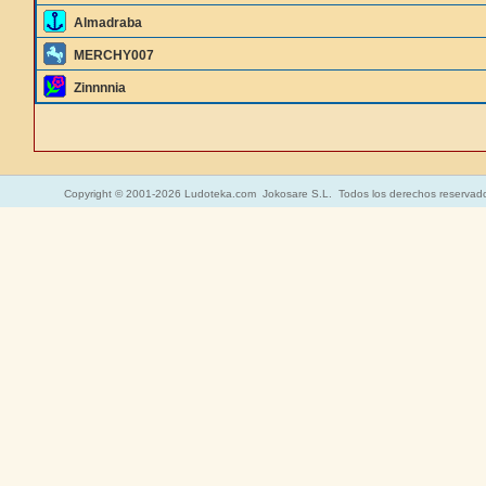
Almadraba
MERCHY007
Zinnnnia
Copyright © 2001-2026 Ludoteka.com Jokosare S.L. Todos los derechos reservad