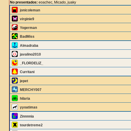
No presentados:
eoachec, Micado, juaky
jonicoleman
virginie9
Yogerman
BadMiss
Almadraba
javalino2010
_FLORDELIZ_
Curritani
jepet
MERCHY007
hilaria
yyoatimas
Zinnnnia
tourdetreme2