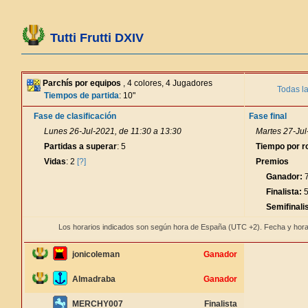
Tutti Frutti DXIV
Parchís por equipos
, 4 colores, 4 Jugadores
Todas l
Tiempos de partida
: 10"
Fase de clasificación
Fase final
Lunes 26-Jul-2021, de 11:30 a 13:30
Martes 27-Jul
Partidas a superar
: 5
Tiempo por r
Vidas
: 2
[?]
Premios
Ganador:
7
Finalista:
5
Semifinali
Los horarios indicados son según hora de España (UTC +2). Fecha y hora
jonicoleman
Ganador
Almadraba
Ganador
MERCHY007
Finalista