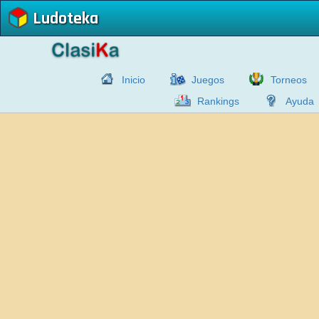
Ludoteka
Inicio
Juegos
Torneos
Rankings
Ayuda