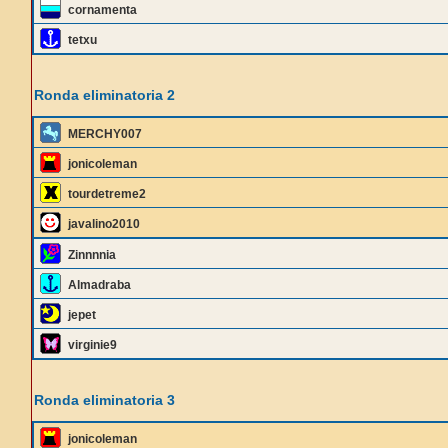
cornamenta
tetxu
Ronda eliminatoria 2
MERCHY007
jonicoleman
tourdetreme2
javalino2010
Zinnnnia
Almadraba
jepet
virginie9
Ronda eliminatoria 3
jonicoleman