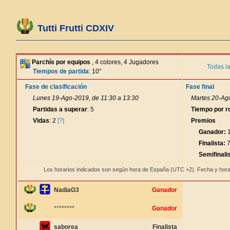
Tutti Frutti CDXIV
Parchís por equipos
, 4 colores, 4 Jugadores
Todas l
Tiempos de partida
: 10"
Fase de clasificación
Fase final
Lunes 19-Ago-2019, de 11:30 a 13:30
Martes 20-Ago
Partidas a superar
: 5
Tiempo por r
Vidas
: 2
[?]
Premios
Ganador:
1
Finalista:
7
Semifinali
Los horarios indicados son según hora de España (UTC +2). Fecha y hora
NadiaG3
Ganador
********
Ganador
saborea
Finalista