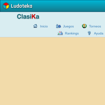
Ludoteka
Inicio
Juegos
Torneos
Rankings
Ayuda