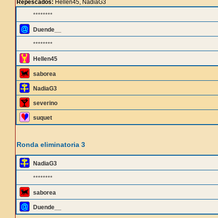
Repescados:
Hellen45, NadiaG3
********
Duende__
********
Hellen45
saborea
NadiaG3
severino
suquet
Ronda eliminatoria 3
NadiaG3
********
saborea
Duende__