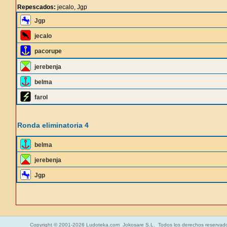
Repescados:
jecalo, Jgp
Jgp
jecalo
pacorupe
jerebenja
belma
farol
Ronda eliminatoria 4
belma
jerebenja
Jgp
Copyright © 2001-2026 Ludoteka.com Jokosare S.L. Todos los derechos reservad