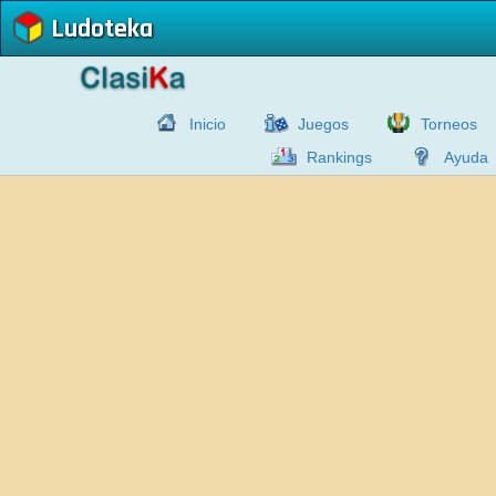
Ludoteka
Inicio
Juegos
Torneos
Rankings
Ayuda