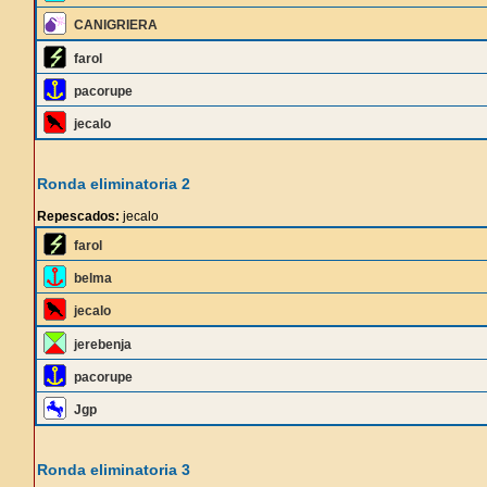
CANIGRIERA
farol
pacorupe
jecalo
Ronda eliminatoria 2
Repescados:
jecalo
farol
belma
jecalo
jerebenja
pacorupe
Jgp
Ronda eliminatoria 3