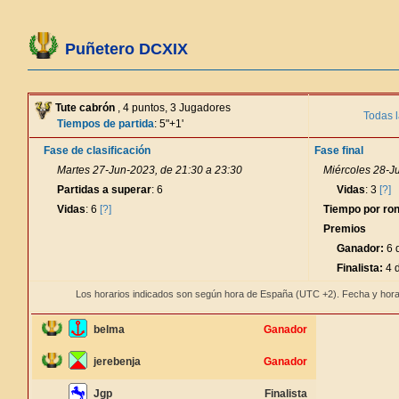
Puñetero DCXIX
Tute cabrón
, 4 puntos, 3 Jugadores
Todas l
Tiempos de partida
: 5"+1'
Fase de clasificación
Fase final
Martes 27-Jun-2023, de 21:30 a 23:30
Miércoles 28-J
Partidas a superar
: 6
Vidas
: 3
[?]
Vidas
: 6
[?]
Tiempo por ro
Premios
Ganador:
6 d
Finalista:
4 d
Los horarios indicados son según hora de España (UTC +2). Fecha y hora
belma
Ganador
jerebenja
Ganador
Jgp
Finalista