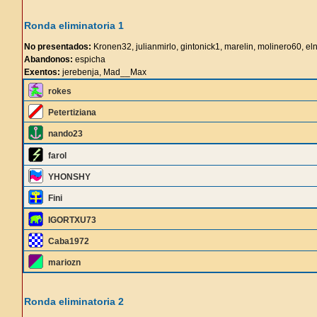
Ronda eliminatoria 1
No presentados:
Kronen32, julianmirlo, gintonick1, marelin, molinero60, eln
Abandonos:
espicha
Exentos:
jerebenja, Mad__Max
rokes
Petertiziana
nando23
farol
YHONSHY
Fini
IGORTXU73
Caba1972
mariozn
Ronda eliminatoria 2