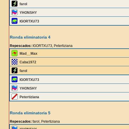
farol
YHONSHY
IGORTXU73
Ronda eliminatoria 4
Repescados:
IGORTXU73, Petertiziana
Mad__Max
Caba1972
farol
IGORTXU73
YHONSHY
Petertiziana
Ronda eliminatoria 5
Repescados:
farol, Petertiziana