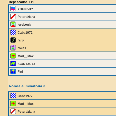
Repescados:
Fini
YHONSHY
Petertiziana
jerebenja
Caba1972
farol
rokes
Mad__Max
IGORTXU73
Fini
Ronda eliminatoria 3
Caba1972
Mad__Max
Petertiziana