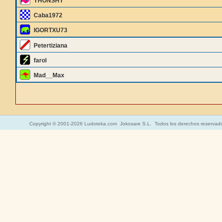
YHONSHY
Caba1972
IGORTXU73
Petertiziana
farol
Mad__Max
Copyright © 2001-2026 Ludoteka.com Jokosare S.L. Todos los derechos reservad