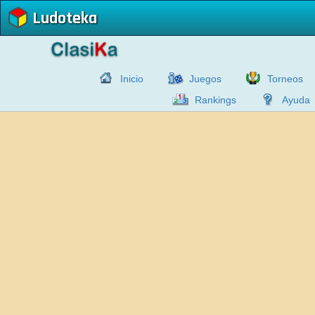
Ludoteka
Inicio
Juegos
Torneos
Rankings
Ayuda