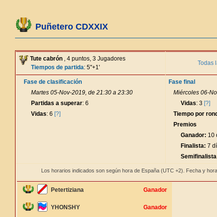
Puñetero CDXXIX
Tute cabrón
, 4 puntos, 3 Jugadores
Todas l
Tiempos de partida
: 5"+1'
Fase de clasificación
Fase final
Martes 05-Nov-2019, de 21:30 a 23:30
Miércoles 06-No
Partidas a superar
: 6
Vidas
: 3
[?]
Vidas
: 6
[?]
Tiempo por ron
Premios
Ganador:
10 
Finalista:
7 dí
Semifinalista
Los horarios indicados son según hora de España (UTC +2). Fecha y hora
Petertiziana
Ganador
YHONSHY
Ganador