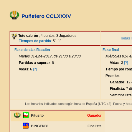
Puñetero CCLXXXV
Tute cabrón
, 4 puntos, 3 Jugadores
Todas l
Tiempos de partida
: 5"+1'
Fase de clasificación
Fase final
Martes 31-Ene-2017, de 21:30 a 23:30
Miércoles 01-Fe
Partidas a superar
: 6
Vidas
: 3
[?]
Vidas
: 6
[?]
Tiempo por ron
Premios
Ganador:
12 
Finalista:
7 dí
Semifinalista
Los horarios indicados son según hora de España (UTC +2). Fecha y hora
Pitusito
Ganador
BINGEN31
Finalista