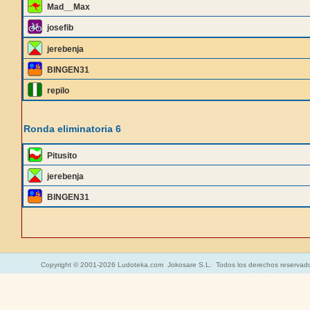
Mad__Max
josefib
jerebenja
BINGEN31
repilo
Ronda eliminatoria 6
Pitusito
jerebenja
BINGEN31
Copyright © 2001-2026 Ludoteka.com Jokosare S.L. Todos los derechos reservad