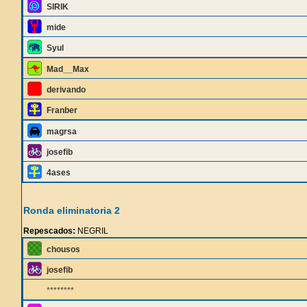
SIRIK
mide
Syul
Mad__Max
derivando
Franber
magrsa
josefib
4ases
Ronda eliminatoria 2
Repescados:
NEGRIL
chousos
josefib
********