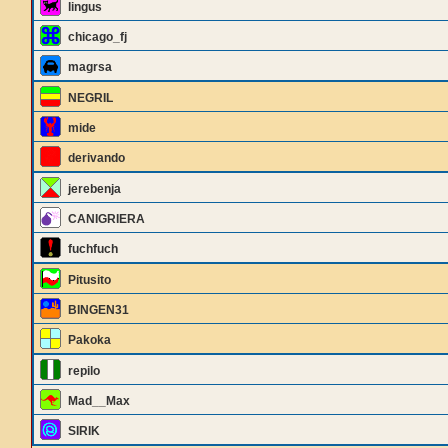
lingus
chicago_fj
magrsa
NEGRIL
mide
derivando
jerebenja
CANIGRIERA
fuchfuch
Pitusito
BINGEN31
Pakoka
repilo
Mad__Max
SIRIK