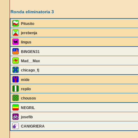
Ronda eliminatoria 3
Pitusito
jerebenja
lingus
BINGEN31
Mad__Max
chicago_fj
mide
repilo
chousos
NEGRIL
josefib
CANIGRIERA