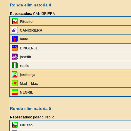
Ronda eliminatoria 4
Repescados:
CANIGRIERA
Pitusito
CANIGRIERA
mide
BINGEN31
josefib
repilo
jerebenja
Mad__Max
NEGRIL
Ronda eliminatoria 5
Repescados:
josefib, repilo
Pitusito