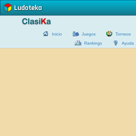
Ludoteka
Inicio
Juegos
Torneos
Rankings
Ayuda