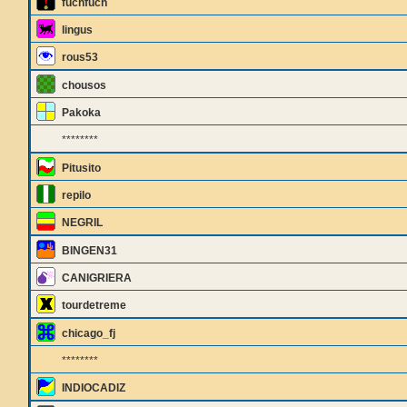
fuchfuch
lingus
rous53
chousos
Pakoka
********
Pitusito
repilo
NEGRIL
BINGEN31
CANIGRIERA
tourdetreme
chicago_fj
********
INDIOCADIZ