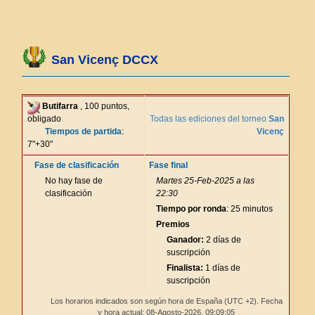
San Vicenç DCCX
Butifarra
, 100 puntos,
obligado
Todas las ediciones del torneo
San
Tiempos de partida
:
Vicenç
7"+30"
Fase de clasificación
Fase final
No hay fase de
Martes 25-Feb-2025 a las
clasificación
22:30
Tiempo por ronda
: 25 minutos
Premios
Ganador:
2 días de
suscripción
Finalista:
1 días de
suscripción
Los horarios indicados son según hora de España (UTC +2). Fecha
y hora actual: 08-Agosto-2026,
09:09:05