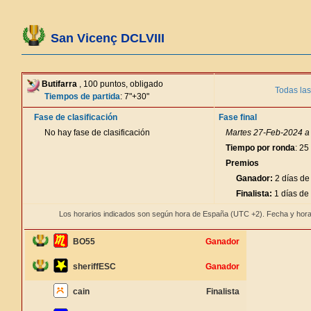
San Vicenç DCLVIII
Butifarra
, 100 puntos, obligado
Todas las
Tiempos de partida
: 7"+30"
Fase de clasificación
Fase final
No hay fase de clasificación
Martes 27-Feb-2024 a 
Tiempo por ronda
: 25
Premios
Ganador:
2 días de
Finalista:
1 días de
Los horarios indicados son según hora de España (UTC +2). Fecha y hora
BO55
Ganador
sheriffESC
Ganador
cain
Finalista