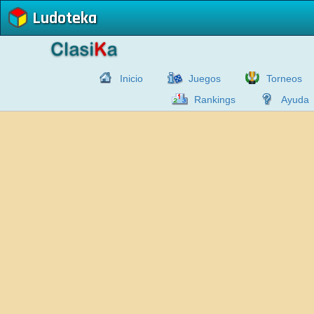
Ludoteka
Inicio
Juegos
Torneos
Rankings
Ayuda