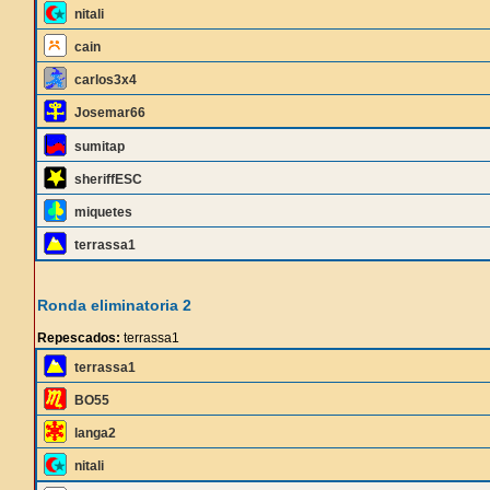
nitali
cain
carlos3x4
Josemar66
sumitap
sheriffESC
miquetes
terrassa1
Ronda eliminatoria 2
Repescados:
terrassa1
terrassa1
BO55
langa2
nitali