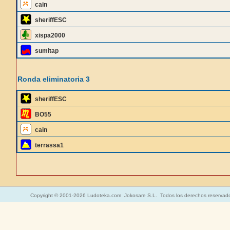
cain
sheriffESC
xispa2000
sumitap
Ronda eliminatoria 3
sheriffESC
BO55
cain
terrassa1
Copyright © 2001-2026 Ludoteka.com Jokosare S.L. Todos los derechos reservad