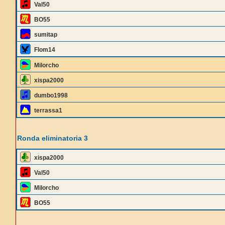
Val50
BO55
sumitap
Flom14
Milorcho
xispa2000
dumbo1998
terrassa1
Ronda eliminatoria 3
xispa2000
Val50
Milorcho
BO55