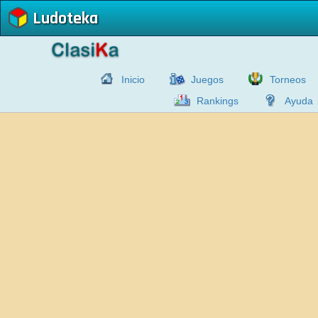
Ludoteka
Inicio
Juegos
Torneos
Rankings
Ayuda