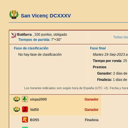
San Vicenç DCXXXV
Butifarra
, 100 puntos, obligado
Todas las
Tiempos de partida
: 7"+30"
Fase de clasificación
Fase final
No hay fase de clasificación
Martes 19-Sep-2023 a 
Tiempo por ronda
: 25
Premios
Ganador:
2 días de
Finalista:
1 días de
Los horarios indicados son según hora de España (UTC +2). Fecha y hora
xispa2000
Ganador
Val50
Ganador
BO55
Finalista