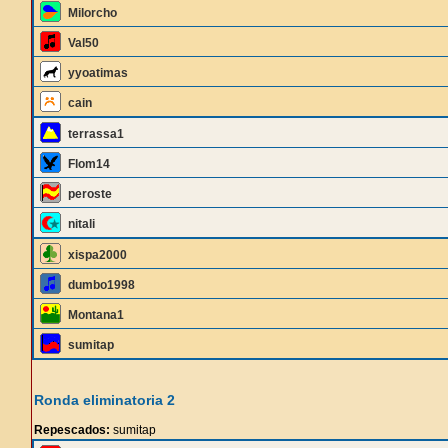
Milorcho
Val50
yyoatimas
cain
terrassa1
Flom14
peroste
nitali
xispa2000
dumbo1998
Montana1
sumitap
Ronda eliminatoria 2
Repescados:
sumitap