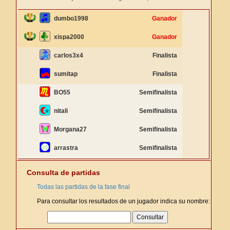
dumbo1998
Ganador
xispa2000
Ganador
carlos3x4
Finalista
sumitap
Finalista
BO55
Semifinalista
nitali
Semifinalista
Morgana27
Semifinalista
arrastra
Semifinalista
Consulta de partidas
Todas las partidas de la fase final
Para consultar los resultados de un jugador indica su nombre: