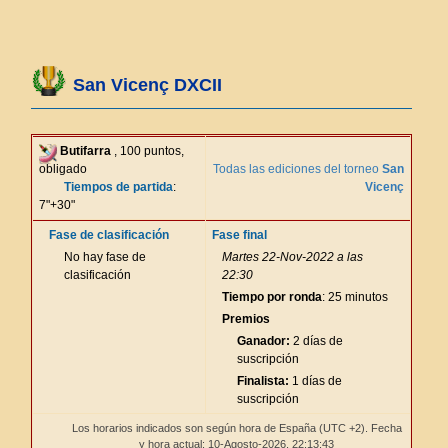
San Vicenç DXCII
Butifarra
, 100 puntos,
obligado
Todas las ediciones del torneo
San
Tiempos de partida
:
Vicenç
7"+30"
Fase de clasificación
Fase final
No hay fase de
Martes 22-Nov-2022 a las
clasificación
22:30
Tiempo por ronda
: 25 minutos
Premios
Ganador:
2 días de
suscripción
Finalista:
1 días de
suscripción
Los horarios indicados son según hora de España (UTC +2). Fecha
y hora actual: 10-Agosto-2026,
22:13:43