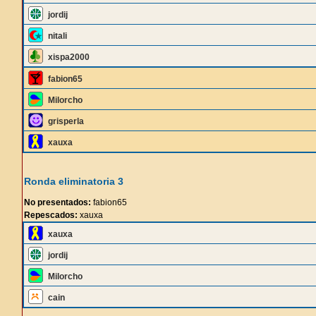
jordij
nitali
xispa2000
fabion65
Milorcho
grisperla
xauxa
Ronda eliminatoria 3
No presentados:
fabion65
Repescados:
xauxa
xauxa
jordij
Milorcho
cain