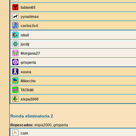
fabion65
yyoatimas
carlos3x4
nitali
jordij
Morgana27
grisperla
xauxa
Milorcho
TATAMI
xispa2000
Ronda eliminatoria 2
Repescados:
xispa2000, grisperla
cain