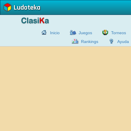
Ludoteka
Inicio
Juegos
Torneos
Rankings
Ayuda