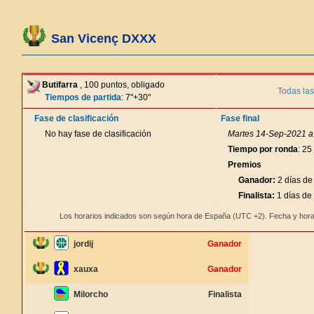
San Vicenç DXXX
Butifarra
, 100 puntos, obligado
Todas las
Tiempos de partida
: 7"+30"
Fase de clasificación
Fase final
No hay fase de clasificación
Martes 14-Sep-2021 a 
Tiempo por ronda
: 25
Premios
Ganador:
2 días de
Finalista:
1 días de
Los horarios indicados son según hora de España (UTC +2). Fecha y hora
jordij
Ganador
xauxa
Ganador
Milorcho
Finalista