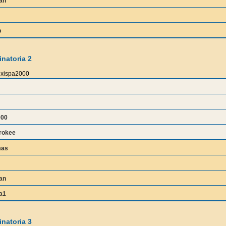
an
p
natoria 2
xispa2000
000
rokee
mas
an
a1
natoria 3