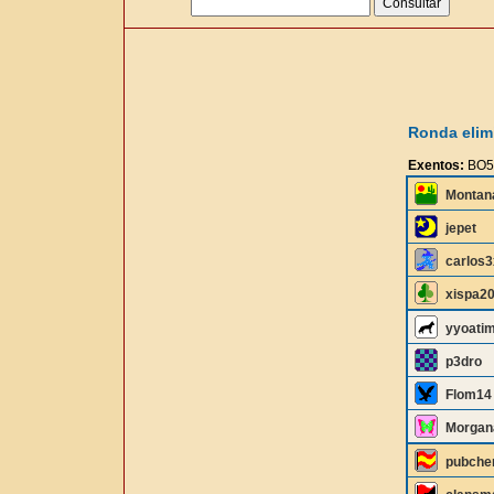
Ronda elimi
Exentos:
BO5
Montan
jepet
carlos3
xispa2
yyoati
p3dro
Flom14
Morgan
pubche