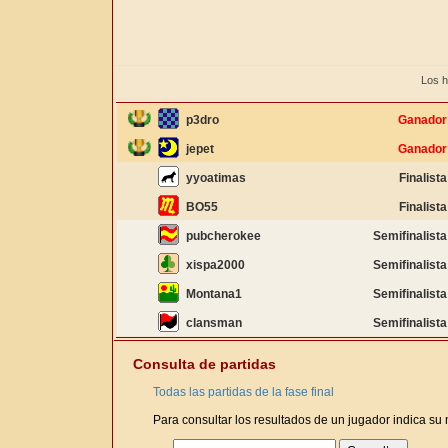
Los h
p3dro
Ganador
jepet
Ganador
yyoatimas
Finalista
BO55
Finalista
pubcherokee
Semifinalista
xispa2000
Semifinalista
Montana1
Semifinalista
clansman
Semifinalista
Consulta de partidas
Todas las partidas de la fase final
Para consultar los resultados de un jugador indica su