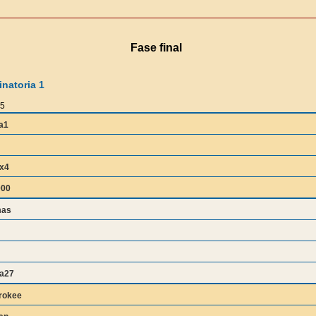
Fase final
natoria 1
5
a1
x4
000
mas
a27
rokee