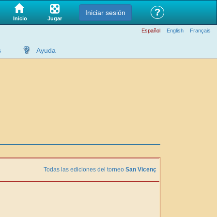
?
Iniciar sesión
Jugar
Inicio
Español
English
Français
s
Ayuda
Todas las ediciones del torneo
San Vicenç