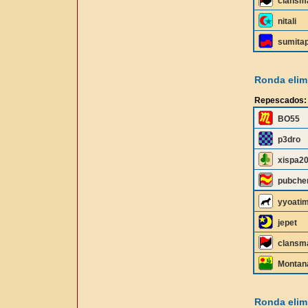
clansm
nitali
sumita
Ronda elimi
Repescados:
BO55
p3dro
xispa2
pubche
yyoati
jepet
clansm
Montan
Ronda elimi