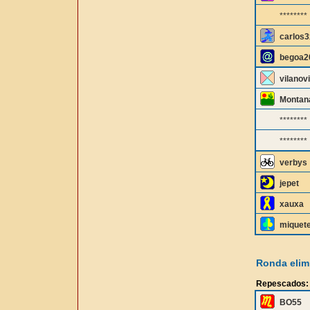
********
carlos3
begoa2
vilanov
Montan
********
********
verbys
jepet
xauxa
miquet
Ronda elimi
Repescados:
BO55