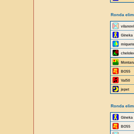
Ronda elimi
vilanov
Gineka
miquet
chelole
Montan
BO55
Val50
jepet
Ronda elimi
Gineka
BO55