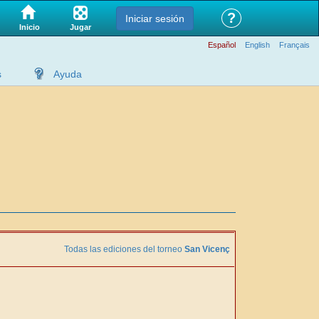
?
Iniciar sesión
Jugar
Inicio
Español
English
Français
s
Ayuda
Todas las ediciones del torneo
San Vicenç