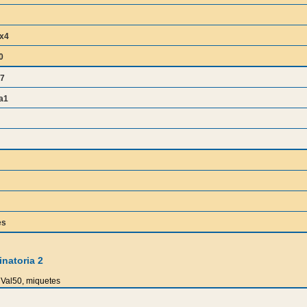
x4
0
i7
a1
es
natoria 2
Val50, miquetes