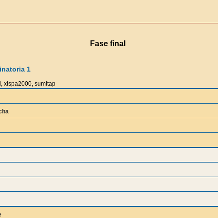
Fase final
natoria 1
i, xispa2000, sumitap
cha
e