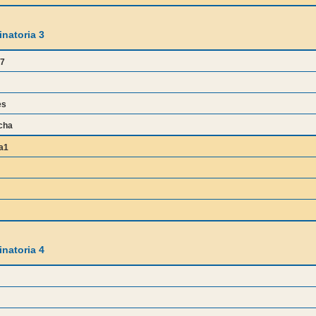
natoria 3
i7
es
cha
a1
natoria 4