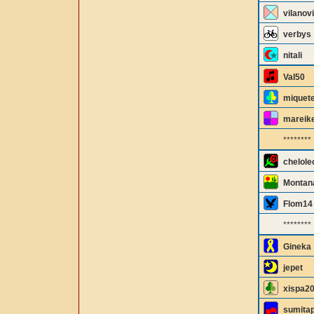
vilanov
verbys
nitali
Val50
miquet
mareik
********
chelole
Montan
Flom14
********
Gineka
jepet
xispa2
sumita