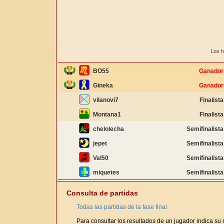
Los h
BO55
Ganador
Gineka
Ganador
vilanovi7
Finalista
Montana1
Finalista
chelolecha
Semifinalista
jepet
Semifinalista
Val50
Semifinalista
miquetes
Semifinalista
Consulta de partidas
Todas las partidas de la fase final
Para consultar los resultados de un jugador indica su