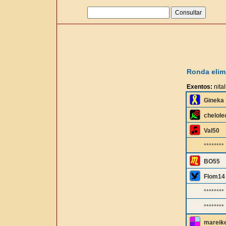
Ronda elimi
Exentos:
nital
Gineka
chelole
Val50
********
BO55
Flom14
********
********
mareik