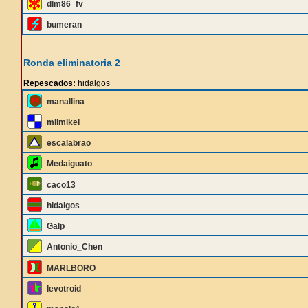
dlm86_fv
bumeran
Ronda eliminatoria 2
Repescados:
hidalgos
manallina
milmikel
escalabrao
Medaiguato
caco13
hidalgos
Galp
Antonio_Chen
MARLBORO
levotroid