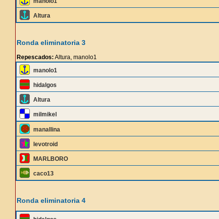
manolo1
Altura
Ronda eliminatoria 3
Repescados:
Altura, manolo1
manolo1
hidalgos
Altura
milmikel
manallina
levotroid
MARLBORO
caco13
Ronda eliminatoria 4