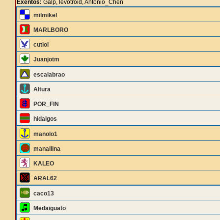
Exentos:
Galp, levotroid, Antonio_Chen
milmikel
MARLBORO
cutiol
Juanjotm
escalabrao
Altura
POR_FIN
hidalgos
manolo1
manallina
KALEO
ARAL62
caco13
Medaiguato