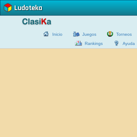
Ludoteka
Inicio
Juegos
Torneos
Rankings
Ayuda