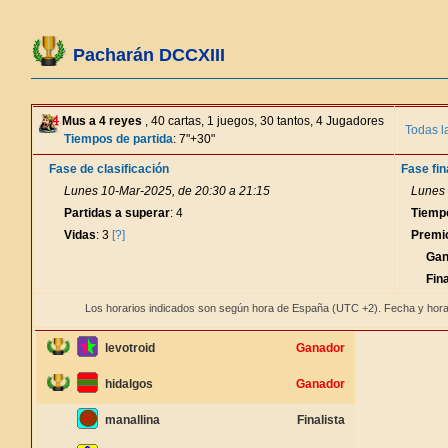
Pacharán DCCXIII
Mus a 4 reyes
, 40 cartas, 1 juegos, 30 tantos, 4 Jugadores
Todas l
Tiempos de partida
: 7"+30"
Fase de clasificación
Fase fin
Lunes 10-Mar-2025, de 20:30 a 21:15
Lunes 
Partidas a superar
: 4
Tiemp
Vidas
: 3
[?]
Premi
Gan
Fina
Los horarios indicados son según hora de España (UTC +2). Fecha y hora
levotroid
Ganador
hidalgos
Ganador
manallina
Finalista