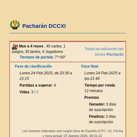
Pacharán DCCXI
Mus a 4 reyes
, 40 cartas, 1
Todas las ediciones del
juegos, 30 tantos, 4 Jugadores
torneo
Pacharán
Tiempos de partida
: 7"+30"
Fase de clasificación
Fase final
Lunes 24-Feb-2025, de 20:30 a
Lunes 24-Feb-2025 a
21:15
las 21:40
Partidas a superar
: 4
Tiempo por ronda
:
12 minutos
Vidas
: 3
[?]
Premios
Ganador:
3 días
de suscripción
Finalista:
2 días
de suscripción
Los horarios indicados son según hora de España (UTC +2). Fecha
y hora actual: 07-Agosto-2026,
06:51:22