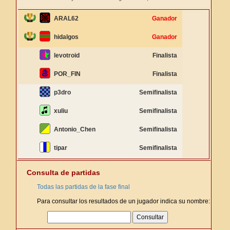
ARAL62
Ganador
hidalgos
Ganador
levotroid
Finalista
POR_FIN
Finalista
p3dro
Semifinalista
xuliu
Semifinalista
Antonio_Chen
Semifinalista
tipar
Semifinalista
Consulta de partidas
Todas las partidas de la fase final
Para consultar los resultados de un jugador indica su nombre: