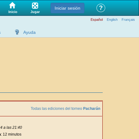
?
Iniciar sesión
Jugar
Inicio
Español
English
Français
s
Ayuda
Todas las ediciones del torneo
Pacharán
4 a las 21:40
a
: 12 minutos