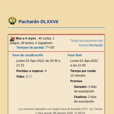
Pacharán DLXXVII
Mus a 4 reyes
, 40 cartas, 1
Todas las ediciones del
juegos, 30 tantos, 4 Jugadores
torneo
Pacharán
Tiempos de partida
: 7"+30"
Fase de clasificación
Fase final
Lunes 01-Ago-2022, de 20:30 a
Lunes 01-Ago-2022
21:15
a las 21:40
Partidas a superar
: 4
Tiempo por ronda
:
12 minutos
Vidas
: 2
[?]
Premios
Ganador:
3 días
de suscripción
Finalista:
2 días
de suscripción
Los horarios indicados son según hora de España (UTC +2). Fecha
y hora actual: 08-Agosto-2026,
17:58:25