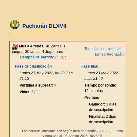
Pacharán DLXVII
Mus a 4 reyes
, 40 cartas, 1
Todas las ediciones del
juegos, 30 tantos, 4 Jugadores
torneo
Pacharán
Tiempos de partida
: 7"+30"
Fase de clasificación
Fase final
Lunes 23-May-2022, de 20:30 a
Lunes 23-May-2022
21:15
a las 21:40
Partidas a superar
: 4
Tiempo por ronda
:
12 minutos
Vidas
: 2
[?]
Premios
Ganador:
3 días
de suscripción
Finalista:
2 días
de suscripción
Los horarios indicados son según hora de España (UTC +2). Fecha
y hora actual: 08-Agosto-2026,
16:26:05