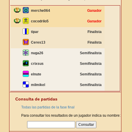
merche064
Ganador
cocodrilo5
Ganador
tipar
Finalista
Ceres13
Finalista
nuga26
Semifinalista
crixsus
Semifinalista
elnute
Semifinalista
milmikel
Semifinalista
Consulta de partidas
Todas las partidas de la fase final
Para consultar los resultados de un jugador indica su nombre: