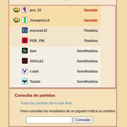
javi_35
Ganador
Josejama14
Ganador
morante32
Finalista
POR_FIN
Finalista
liam
Semifinalista
ARAL62
Semifinalista
cutiol
Semifinalista
Tutatis
Semifinalista
Consulta de partidas
Todas las partidas de la fase final
Para consultar los resultados de un jugador indica su nombre: