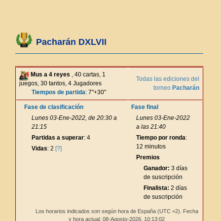
Pacharán DXLVII
Mus a 4 reyes
, 40 cartas, 1
Todas las ediciones del
juegos, 30 tantos, 4 Jugadores
torneo
Pacharán
Tiempos de partida
: 7"+30"
Fase de clasificación
Fase final
Lunes 03-Ene-2022, de 20:30 a
Lunes 03-Ene-2022
21:15
a las 21:40
Partidas a superar
: 4
Tiempo por ronda
:
12 minutos
Vidas
: 2
[?]
Premios
Ganador:
3 días
de suscripción
Finalista:
2 días
de suscripción
Los horarios indicados son según hora de España (UTC +2). Fecha
y hora actual: 08-Agosto-2026,
10:13:02