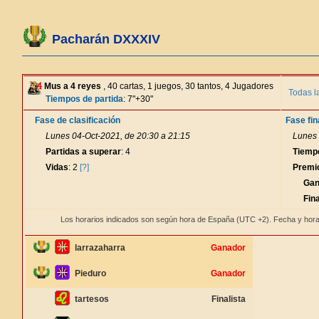
Pacharán DXXXIV
Mus a 4 reyes
, 40 cartas, 1 juegos, 30 tantos, 4 Jugadores
Todas l
Tiempos de partida
: 7"+30"
Fase de clasificación
Fase fin
Lunes 04-Oct-2021, de 20:30 a 21:15
Lunes 
Partidas a superar
: 4
Tiemp
Vidas
: 2
[?]
Premi
Gan
Fina
Los horarios indicados son según hora de España (UTC +2). Fecha y hora
larrazaharra
Ganador
Pieduro
Ganador
tartesos
Finalista