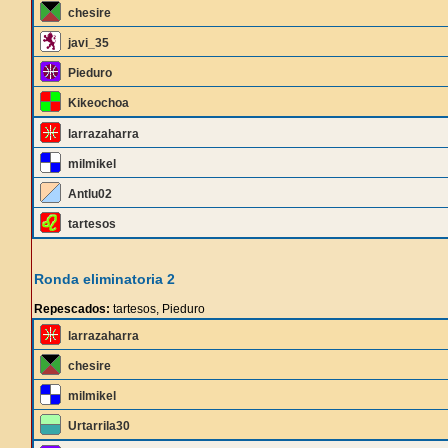
chesire
javi_35
Pieduro
Kikeochoa
larrazaharra
milmikel
Antlu02
tartesos
Ronda eliminatoria 2
Repescados:
tartesos, Pieduro
larrazaharra
chesire
milmikel
Urtarrila30