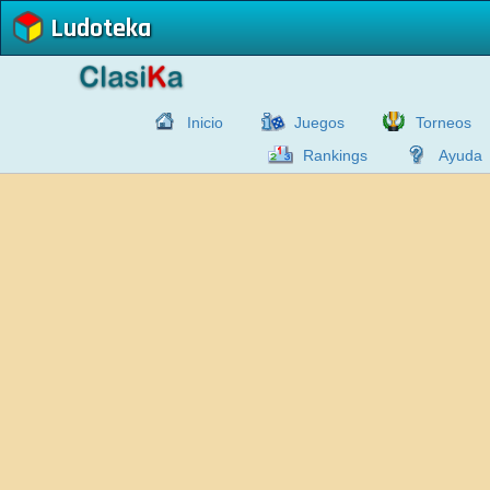
Ludoteka
Inicio
Juegos
Torneos
Rankings
Ayuda