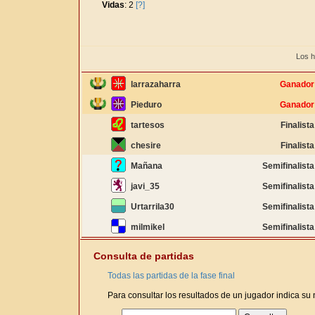
Vidas
: 2
[?]
Los h
larrazaharra
Ganador
Pieduro
Ganador
tartesos
Finalista
chesire
Finalista
Mañana
Semifinalista
javi_35
Semifinalista
Urtarrila30
Semifinalista
milmikel
Semifinalista
Consulta de partidas
Todas las partidas de la fase final
Para consultar los resultados de un jugador indica su