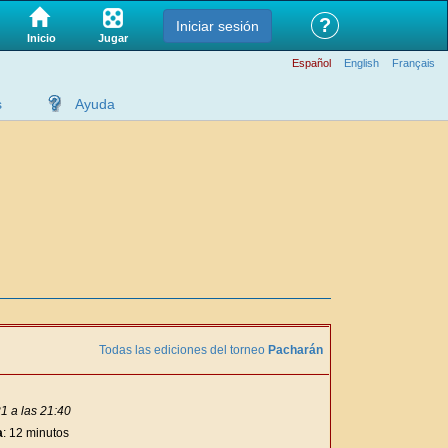
?
Iniciar sesión
Jugar
Inicio
Español
English
Français
s
Ayuda
Todas las ediciones del torneo
Pacharán
1 a las 21:40
a
: 12 minutos