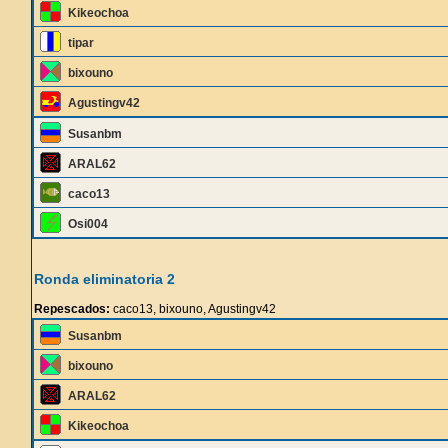
Kikeochoa
tipar
bixouno
Agustingv42
Susanbm
ARAL62
caco13
Osi004
Ronda eliminatoria 2
Repescados:
caco13, bixouno, Agustingv42
Susanbm
bixouno
ARAL62
Kikeochoa