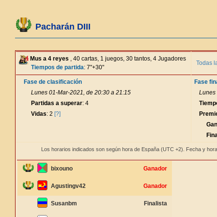
Pacharán DIII
Mus a 4 reyes
, 40 cartas, 1 juegos, 30 tantos, 4 Jugadores
Todas l
Tiempos de partida
: 7"+30"
Fase de clasificación
Fase fin
Lunes 01-Mar-2021, de 20:30 a 21:15
Lunes 
Partidas a superar
: 4
Tiemp
Vidas
: 2
[?]
Premi
Gan
Fina
Los horarios indicados son según hora de España (UTC +2). Fecha y hora
bixouno
Ganador
Agustingv42
Ganador
Susanbm
Finalista