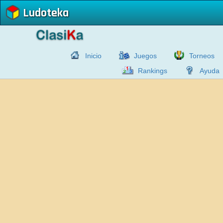
Ludoteka
Inicio
Juegos
Torneos
Rankings
Ayuda