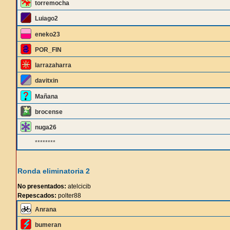
torremocha
Luiago2
eneko23
POR_FIN
larrazaharra
davitxin
Mañana
brocense
nuga26
********
Ronda eliminatoria 2
No presentados:
atelcicib
Repescados:
polter88
Anrana
bumeran