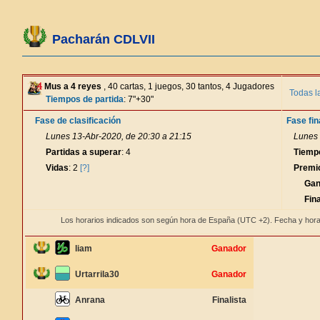
Pacharán CDLVII
Mus a 4 reyes
, 40 cartas, 1 juegos, 30 tantos, 4 Jugadores
Todas l
Tiempos de partida
: 7"+30"
Fase de clasificación
Fase fin
Lunes 13-Abr-2020, de 20:30 a 21:15
Lunes 
Partidas a superar
: 4
Tiemp
Vidas
: 2
[?]
Premi
Gan
Fina
Los horarios indicados son según hora de España (UTC +2). Fecha y hora
liam
Ganador
Urtarrila30
Ganador
Anrana
Finalista