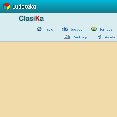
Ludoteka
Inicio
Juegos
Torneos
Rankings
Ayuda