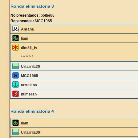
Ronda eliminatoria 3
No presentados:
polter88
Repescados:
MCC1965
Anrana
liam
dlm86_fv
********
Urtarrila30
MCC1965
urrutiana
bumeran
Ronda eliminatoria 4
liam
Urtarrila30