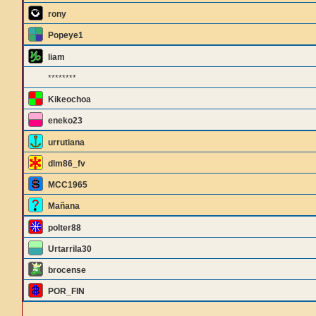
rony
Popeye1
liam
********
Kikeochoa
eneko23
urrutiana
dlm86_fv
MCC1965
Mañana
polter88
Urtarrila30
brocense
POR_FIN