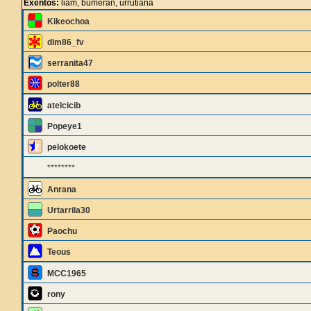
Exentos:
liam, bumeran, urrutiana
Kikeochoa
dlm86_fv
serranita47
polter88
atelcicib
Popeye1
pelokoete
********
Anrana
Urtarrila30
Paochu
Teous
MCC1965
rony