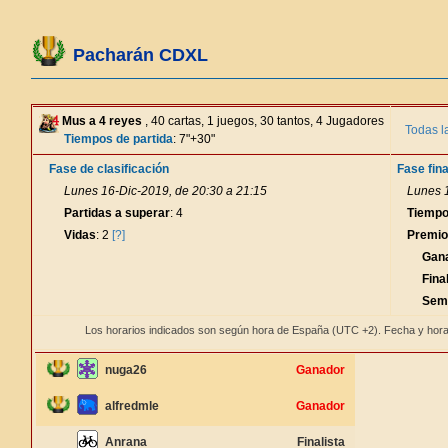
Pacharán CDXL
Mus a 4 reyes
, 40 cartas, 1 juegos, 30 tantos, 4 Jugadores
Todas l
Tiempos de partida
: 7"+30"
Fase de clasificación
Fase fina
Lunes 16-Dic-2019, de 20:30 a 21:15
Lunes 1
Partidas a superar
: 4
Tiempo
Vidas
: 2
[?]
Premi
Gan
Final
Semi
Los horarios indicados son según hora de España (UTC +2). Fecha y hora
nuga26
Ganador
alfredmle
Ganador
Anrana
Finalista