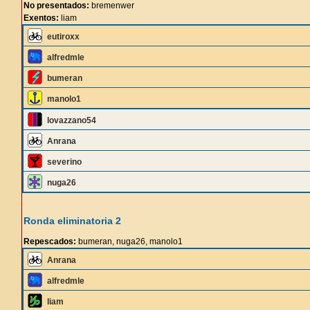
No presentados:
bremenwer
Exentos:
liam
eutiroxx
alfredmle
bumeran
manolo1
lovazzano54
Anrana
severino
nuga26
Ronda eliminatoria 2
Repescados:
bumeran, nuga26, manolo1
Anrana
alfredmle
liam