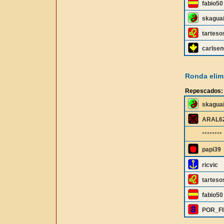
fabio50
skagua
tarteso
carlsen
Ronda elimi
Repescados:
skagua
ARAL6
********
papi39
ricvic
tarteso
fabio50
POR_F