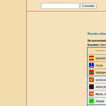
Ronda elimi
No presentad
Exentos:
Mend
********
fabio50
ricvic
hidalgo
tarteso
ARAL6
Manu_t
Alegui