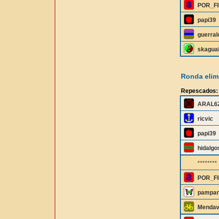
POR_F
papi39
guerral
skagua
Ronda elimi
Repescados:
ARAL6
ricvic
papi39
hidalgo
********
POR_F
pampa
Mendav