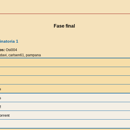
Fase final
natoria 1
os:
Osi004
avi, carlsen61, pampana
s
s
2
orrent