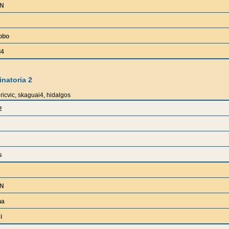
IN
obo
i4
natoria 2
ricvic, skaguai4, hidalgos
2
s
IN
na
i