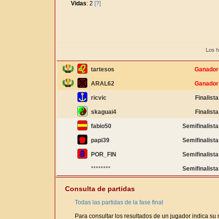
Vidas
: 2
[?]
Los h
tartesos
Ganador
ARAL62
Ganador
ricvic
Finalista
skaguai4
Finalista
fabio50
Semifinalista
papi39
Semifinalista
POR_FIN
Semifinalista
********
Semifinalista
Consulta de partidas
Todas las partidas de la fase final
Para consultar los resultados de un jugador indica su