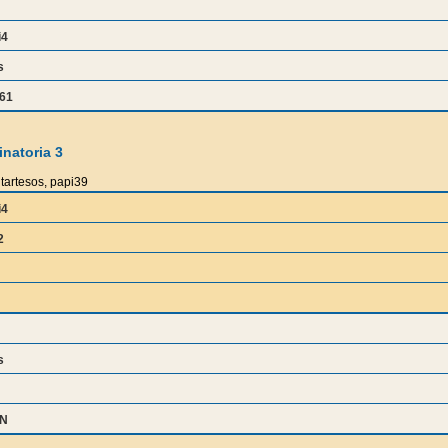
i4
s
61
natoria 3
tartesos, papi39
i4
2
s
IN