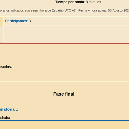
Tiempo por ronda
: 8 minutos
orarios indicados son según hora de España (UTC +2). Fecha y hora actual: 06-Agosto-20
Participantes
: 3
 nombre:
Fase final
natoria 1
adraba