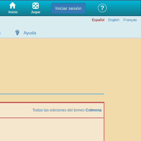
?
Iniciar sesión
Jugar
Inicio
Español
English
Français
s
Ayuda
Todas las ediciones del torneo
Colmena