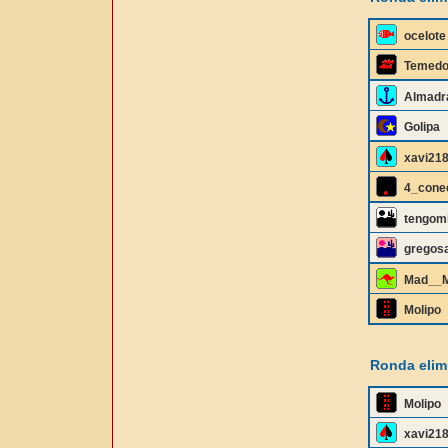
ocelote
Temedo
Almadr
Golipa
xavi21
4_cone
tengom
gregos
Mad__
Molipo
Ronda elimi
Molipo
xavi21