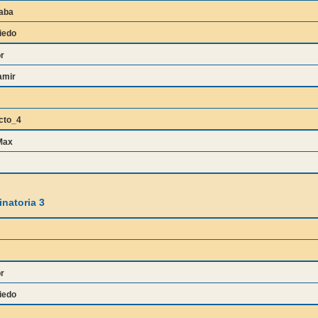
aba
iedo
r
amir
cto_4
Max
natoria 3
r
iedo