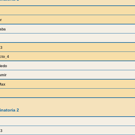
r
aba
83
cto_4
iedo
amir
Max
natoria 2
83