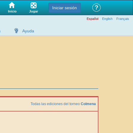
?
Iniciar sesión
Jugar
Inicio
Español
English
Français
s
Ayuda
Todas las ediciones del torneo
Colmena