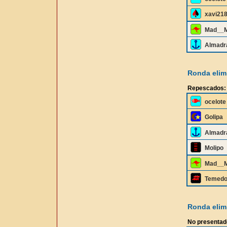
xavi21
Mad__
Almadr
Ronda elimi
Repescados:
ocelote
Golipa
Almadr
Molipo
Mad__
Temedo
Ronda elimi
No presentad