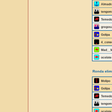
Almadr
tengom
Temedo
gregos
Golipa
4_cone
Mad__
ocelote
Ronda elimi
Molipo
Golipa
Temedo
tengom
ocelote