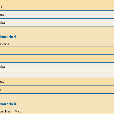
83
Max
aba
natoria 4
Golipa
aba
Max
r
natoria 5
os:
Mad__Max