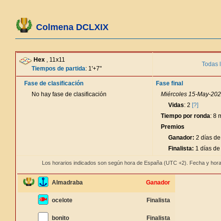
Colmena DCLXIX
Hex
, 11x11
Todas 
Tiempos de partida
: 1'+7"
Fase de clasificación
Fase final
No hay fase de clasificación
Miércoles 15-May-202
Vidas
: 2
[?]
Tiempo por ronda
: 8 
Premios
Ganador:
2 días de
Finalista:
1 días de
Los horarios indicados son según hora de España (UTC +2). Fecha y hora
Almadraba
Ganador
ocelote
Finalista
bonito
Finalista