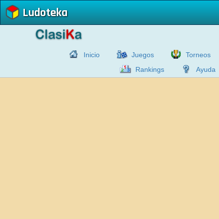
Ludoteka
Inicio
Juegos
Torneos
Rankings
Ayuda