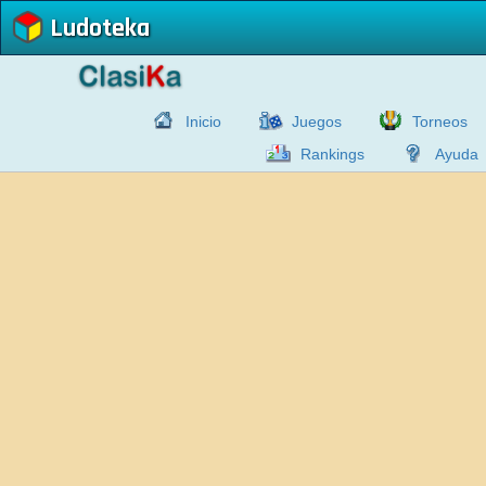
Ludoteka
Inicio
Juegos
Torneos
Rankings
Ayuda