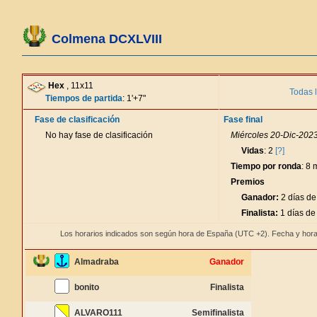
Colmena DCXLVIII
Hex
, 11x11
Todas 
Tiempos de partida
: 1'+7"
Fase de clasificación
Fase final
No hay fase de clasificación
Miércoles 20-Dic-2023
Vidas
: 2
[?]
Tiempo por ronda
: 8 
Premios
Ganador:
2 días de
Finalista:
1 días de
Los horarios indicados son según hora de España (UTC +2). Fecha y hora
Almadraba
Ganador
bonito
Finalista
ALVARO111
Semifinalista