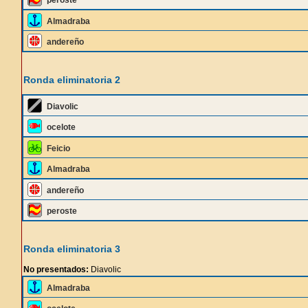
peroste
Almadraba
andereño
Ronda eliminatoria 2
Diavolic
ocelote
Feicio
Almadraba
andereño
peroste
Ronda eliminatoria 3
No presentados:
Diavolic
Almadraba