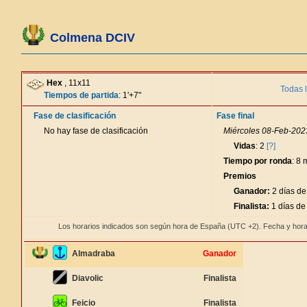
Colmena DCIV
Hex
, 11x11
Todas 
Tiempos de partida
: 1'+7"
Fase de clasificación
Fase final
No hay fase de clasificación
Miércoles 08-Feb-2023
Vidas
: 2
[?]
Tiempo por ronda
: 8 
Premios
Ganador:
2 días de
Finalista:
1 días de
Los horarios indicados son según hora de España (UTC +2). Fecha y hora
Almadraba
Ganador
Diavolic
Finalista
Feicio
Finalista