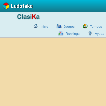
Ludoteka
Inicio
Juegos
Torneos
Rankings
Ayuda