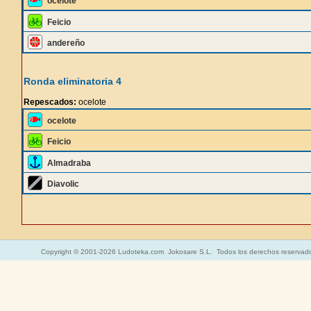
ocelote
Feicio
andereño
Ronda eliminatoria 4
Repescados:
ocelote
ocelote
Feicio
Almadraba
Diavolic
Copyright © 2001-2026 Ludoteka.com Jokosare S.L. Todos los derechos reservad