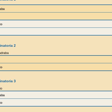
aba
to
natoria 2
adraba
to
natoria 3
io
aba
to