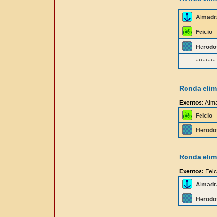
Almadr
Feicio
Herodo
********
Ronda elimi
Exentos:
Alm
Feicio
Herodo
Ronda elimi
Exentos:
Feic
Almadr
Herodo