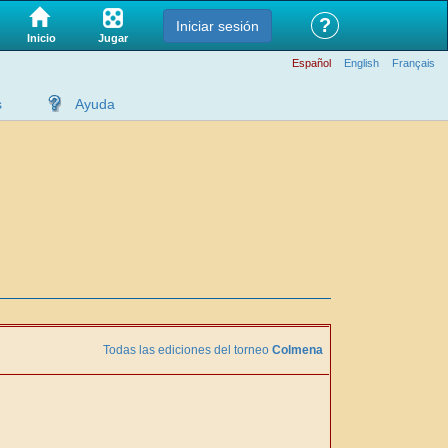
?
Iniciar sesión
Jugar
Inicio
Español
English
Français
s
Ayuda
Todas las ediciones del torneo
Colmena