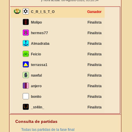
y hora actual: 06-Agosto-2026,
05:28:34
C_R_I_S_T_O
Ganador
Molipo
Finalista
hermes77
Finalista
Almadraba
Finalista
Feicio
Finalista
terrassa1
Finalista
nawfal
Finalista
anjero
Finalista
bonito
Finalista
_st4lin_
Finalista
Consulta de partidas
Todas las partidas de la fase final