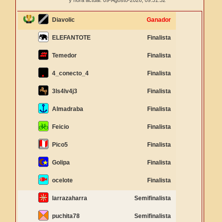
y hora actual: 09-Agosto-2026,
09:31:32
Diavolic
Ganador
ELEFANTOTE
Finalista
Temedor
Finalista
4_conecto_4
Finalista
3ls4lv4j3
Finalista
Almadraba
Finalista
Feicio
Finalista
Pico5
Finalista
Golipa
Finalista
ocelote
Finalista
larrazaharra
Semifinalista
puchita78
Semifinalista