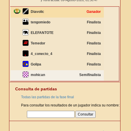
y hora actual: 09-Agosto-2026,
01:30:47
Diavolic
Ganador
tengomiedo
Finalista
ELEFANTOTE
Finalista
Temedor
Finalista
4_conecto_4
Finalista
Golipa
Finalista
mohican
Semifinalista
Consulta de partidas
Todas las partidas de la fase final
Para consultar los resultados de un jugador indica su nombre: