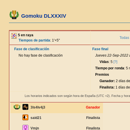
Gomoku DLXXXIV
5 en raya
Todas 
Tiempos de partida
: 1'+5"
Fase de clasificación
Fase final
No hay fase de clasificación
Jueves 22-Sep-2022 a
Vidas
: 5
[?]
Tiempo por ronda
: 5
Premios
Ganador:
2 días de
Finalista:
1 días de
Los horarios indicados son según hora de España (UTC +2). Fecha y hora
3ls4lv4j3
Ganador
said21
Finalista
Vmjn
Finalista