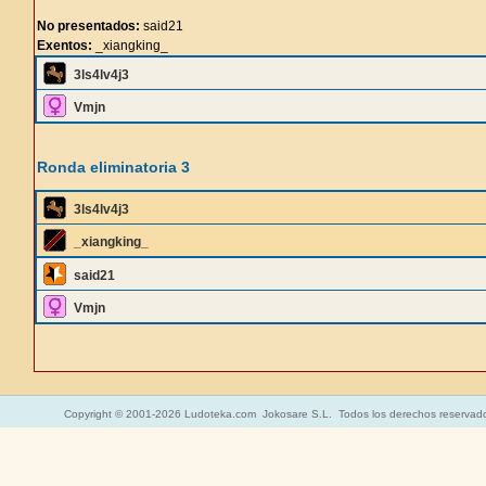
No presentados:
said21
Exentos:
_xiangking_
3ls4lv4j3
Vmjn
Ronda eliminatoria 3
3ls4lv4j3
_xiangking_
said21
Vmjn
Copyright © 2001-2026 Ludoteka.com Jokosare S.L. Todos los derechos reservad