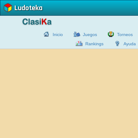
Ludoteka
Inicio
Juegos
Torneos
Rankings
Ayuda