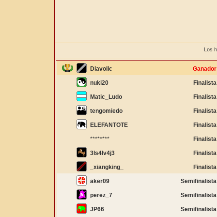
Los h
Diavolic
Ganador
nuki20
Finalista
Matic_Ludo
Finalista
tengomiedo
Finalista
ELEFANTOTE
Finalista
********
Finalista
3ls4lv4j3
Finalista
_xiangking_
Finalista
aker09
Semifinalista
perez_7
Semifinalista
JP66
Semifinalista