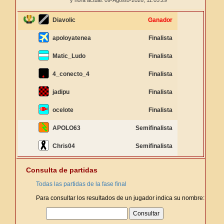
y hora actual: 09-Agosto-2026,
11:05:29
Diavolic
Ganador
apoloyatenea
Finalista
Matic_Ludo
Finalista
4_conecto_4
Finalista
jadipu
Finalista
ocelote
Finalista
APOLO63
Semifinalista
Chris04
Semifinalista
Consulta de partidas
Todas las partidas de la fase final
Para consultar los resultados de un jugador indica su nombre: