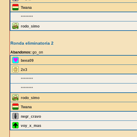
Twana
********
rodo_simo
Ronda eliminatoria 2
Abandonos:
go_on
beea09
2x3
********
********
rodo_simo
Twana
negr_cravo
voy_x_mas