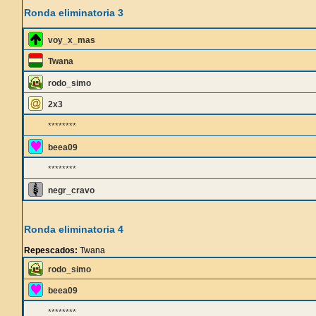
Ronda eliminatoria 3
voy_x_mas
Twana
rodo_simo
2x3
********
beea09
********
negr_cravo
Ronda eliminatoria 4
Repescados:
Twana
rodo_simo
beea09
********