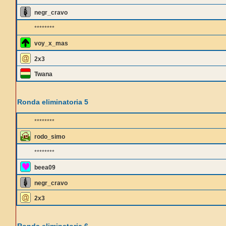
negr_cravo
********
voy_x_mas
2x3
Twana
Ronda eliminatoria 5
********
rodo_simo
********
beea09
negr_cravo
2x3