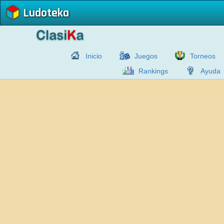
Ludoteka
Inicio
Juegos
Torneos
Rankings
Ayuda