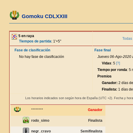
Gomoku CDLXXIII
5 en raya
Todas 
Tiempos de partida
: 1'+5"
Fase de clasificación
Fase final
No hay fase de clasificación
Jueves 06-Ago-2020 a
Vidas
: 5
[?]
Tiempo por ronda
: 5
Premios
Ganador:
2 días de
Finalista:
1 días de
Los horarios indicados son según hora de España (UTC +2). Fecha y hora
********
Ganador
rodo_simo
Finalista
negr_cravo
Semifinalista