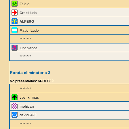
Feicio
Crackludo
ALPERO
Matic_Ludo
********
lunabianca
********
Ronda eliminatoria 3
No presentados:
APOLO63
********
voy_x_mas
mohican
david8490
********