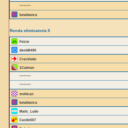
********
lunabianca
Ronda eliminatoria 5
Feicio
david8490
Crackludo
1Caiman
********
********
mohican
lunabianca
Matic_Ludo
Castle007