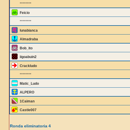
********
Feicio
********
lunabianca
Almadraba
Bob_ito
iigoabuin2
Crackludo
********
Matic_Ludo
ALPERO
1Caiman
Castle007
Ronda eliminatoria 4