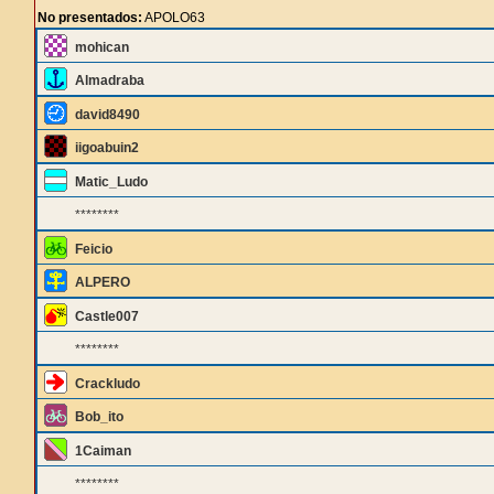
No presentados:
APOLO63
mohican
Almadraba
david8490
iigoabuin2
Matic_Ludo
********
Feicio
ALPERO
Castle007
********
Crackludo
Bob_ito
1Caiman
********