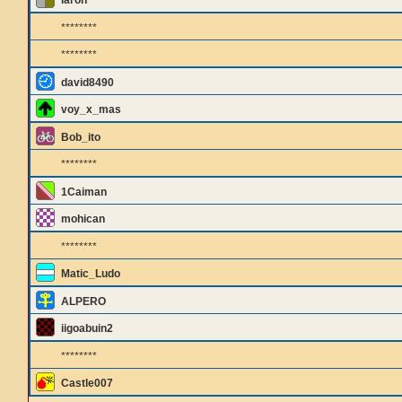
laron
********
********
david8490
voy_x_mas
Bob_ito
********
1Caiman
mohican
********
Matic_Ludo
ALPERO
iigoabuin2
********
Castle007