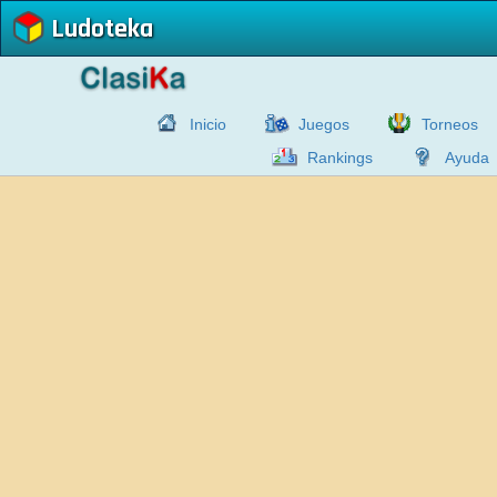
Ludoteka
Inicio
Juegos
Torneos
Rankings
Ayuda