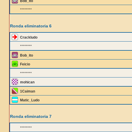
Bob_ito
********
Ronda eliminatoria 6
Crackludo
********
Bob_ito
Feicio
********
mohican
1Caiman
Matic_Ludo
Ronda eliminatoria 7
********