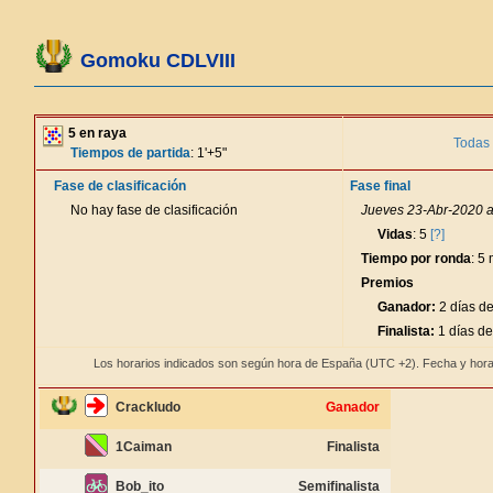
Gomoku CDLVIII
5 en raya
Todas 
Tiempos de partida
: 1'+5"
Fase de clasificación
Fase final
No hay fase de clasificación
Jueves 23-Abr-2020 a
Vidas
: 5
[?]
Tiempo por ronda
: 5
Premios
Ganador:
2 días de
Finalista:
1 días de
Los horarios indicados son según hora de España (UTC +2). Fecha y hora
Crackludo
Ganador
1Caiman
Finalista
Bob_ito
Semifinalista