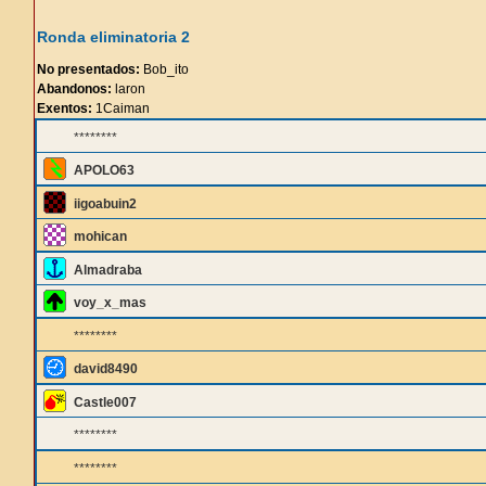
Ronda eliminatoria 2
No presentados:
Bob_ito
Abandonos:
laron
Exentos:
1Caiman
********
APOLO63
iigoabuin2
mohican
Almadraba
voy_x_mas
********
david8490
Castle007
********
********