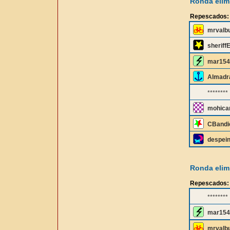
Ronda elimi
Repescados:
mrvalb
sheriff
mar154
Almadr
********
mohica
CBandi
despei
Ronda elimi
Repescados:
********
mar154
mrvalb