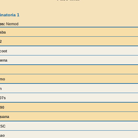
natoria 1
os:
Nemod
aba
2
coot
uena
amo
n
07s
90
guana
ESC
nao