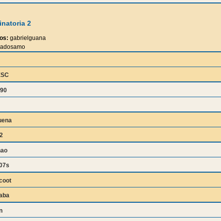
natoria 2
os:
gabrielguana
adosamo
ESC
90
uena
2
nao
07s
coot
aba
n