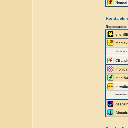
Nemod
Ronda elimi
Repescados:
sheriff
mama2
********
CBandi
mohica
mar154
mrvalb
********
despei
Almadr