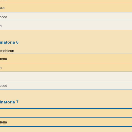
nao
coot
n
natoria 6
mohican
uena
n
coot
natoria 7
uena