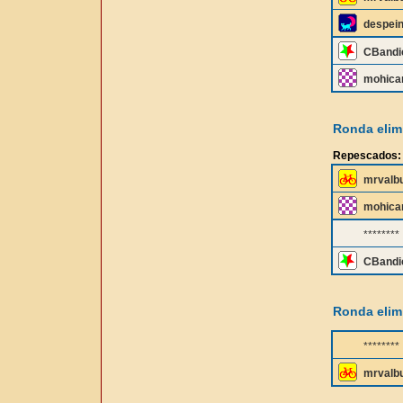
despei
CBandi
mohica
Ronda elimi
Repescados:
mrvalb
mohica
********
CBandi
Ronda elimi
********
mrvalb