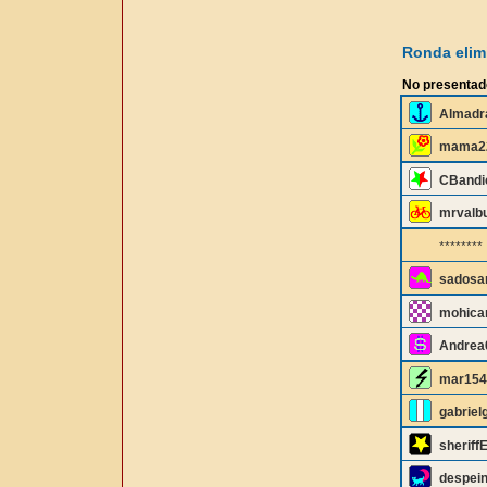
Ronda elimi
No presentad
Almadr
mama2
CBandi
mrvalb
********
sados
mohica
Andrea
mar154
gabriel
sheriff
despei