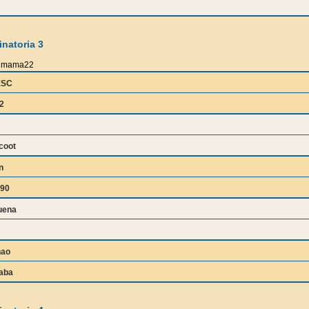
natoria 3
mama22
ESC
2
coot
n
90
uena
nao
aba