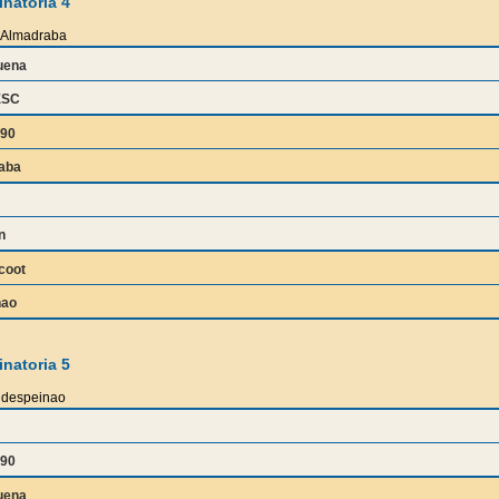
natoria 4
Almadraba
uena
ESC
90
aba
n
coot
nao
natoria 5
despeinao
90
uena