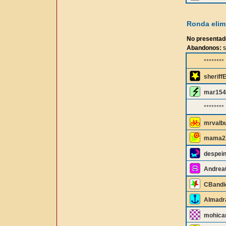
Ronda elimi
No presentad
Abandonos:
s
********
sheriff
mar154
********
mrvalb
mama2
despei
Andrea
CBandi
Almadr
mohica