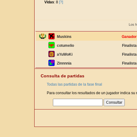
Vidas
: 8
[?]
Los h
Muskins
Ganador
cotumelio
Finalista
aYuWoKi
Finalista
Zinnnnia
Finalista
Consulta de partidas
Todas las partidas de la fase final
Para consultar los resultados de un jugador indica su