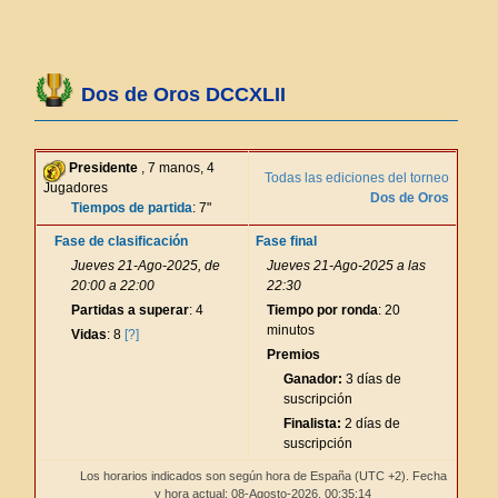
Dos de Oros DCCXLII
Presidente
, 7 manos, 4
Todas las ediciones del torneo
Jugadores
Dos de Oros
Tiempos de partida
: 7"
Fase de clasificación
Fase final
Jueves 21-Ago-2025, de
Jueves 21-Ago-2025 a las
20:00 a 22:00
22:30
Partidas a superar
: 4
Tiempo por ronda
: 20
minutos
Vidas
: 8
[?]
Premios
Ganador:
3 días de
suscripción
Finalista:
2 días de
suscripción
Los horarios indicados son según hora de España (UTC +2). Fecha
y hora actual: 08-Agosto-2026,
00:35:14