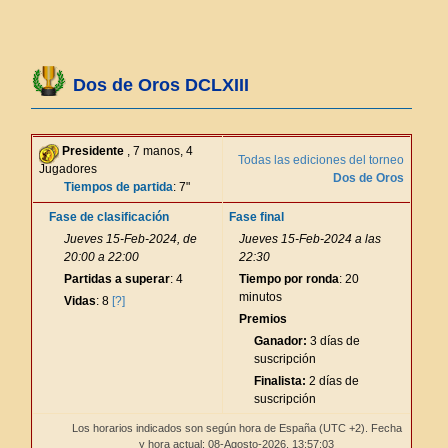
Dos de Oros DCLXIII
Presidente
, 7 manos, 4
Todas las ediciones del torneo
Jugadores
Dos de Oros
Tiempos de partida
: 7"
Fase de clasificación
Fase final
Jueves 15-Feb-2024, de
Jueves 15-Feb-2024 a las
20:00 a 22:00
22:30
Partidas a superar
: 4
Tiempo por ronda
: 20
minutos
Vidas
: 8
[?]
Premios
Ganador:
3 días de
suscripción
Finalista:
2 días de
suscripción
Los horarios indicados son según hora de España (UTC +2). Fecha
y hora actual: 08-Agosto-2026,
13:57:04