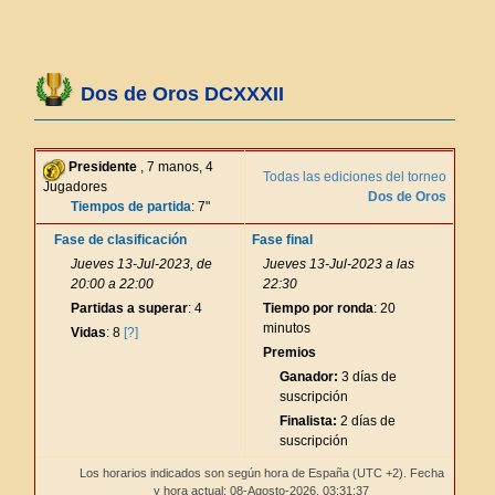
Dos de Oros DCXXXII
Presidente
, 7 manos, 4
Todas las ediciones del torneo
Jugadores
Dos de Oros
Tiempos de partida
: 7"
Fase de clasificación
Fase final
Jueves 13-Jul-2023, de
Jueves 13-Jul-2023 a las
20:00 a 22:00
22:30
Partidas a superar
: 4
Tiempo por ronda
: 20
minutos
Vidas
: 8
[?]
Premios
Ganador:
3 días de
suscripción
Finalista:
2 días de
suscripción
Los horarios indicados son según hora de España (UTC +2). Fecha
y hora actual: 08-Agosto-2026,
03:31:37