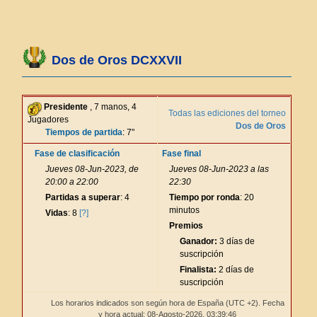
Dos de Oros DCXXVII
Presidente
, 7 manos, 4
Todas las ediciones del torneo
Jugadores
Dos de Oros
Tiempos de partida
: 7"
Fase de clasificación
Fase final
Jueves 08-Jun-2023, de
Jueves 08-Jun-2023 a las
20:00 a 22:00
22:30
Partidas a superar
: 4
Tiempo por ronda
: 20
minutos
Vidas
: 8
[?]
Premios
Ganador:
3 días de
suscripción
Finalista:
2 días de
suscripción
Los horarios indicados son según hora de España (UTC +2). Fecha
y hora actual: 08-Agosto-2026,
03:39:46