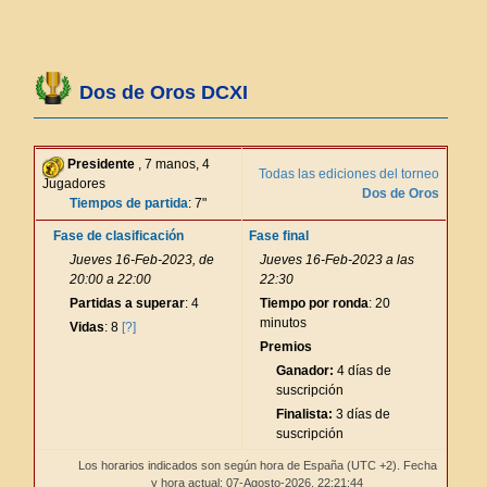
Dos de Oros DCXI
Presidente
, 7 manos, 4
Todas las ediciones del torneo
Jugadores
Dos de Oros
Tiempos de partida
: 7"
Fase de clasificación
Fase final
Jueves 16-Feb-2023, de
Jueves 16-Feb-2023 a las
20:00 a 22:00
22:30
Partidas a superar
: 4
Tiempo por ronda
: 20
minutos
Vidas
: 8
[?]
Premios
Ganador:
4 días de
suscripción
Finalista:
3 días de
suscripción
Los horarios indicados son según hora de España (UTC +2). Fecha
y hora actual: 07-Agosto-2026,
22:21:44