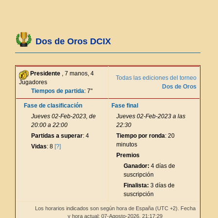
Dos de Oros DCIX
Presidente
, 7 manos, 4
Todas las ediciones del torneo
Jugadores
Dos de Oros
Tiempos de partida
: 7"
Fase de clasificación
Fase final
Jueves 02-Feb-2023, de
Jueves 02-Feb-2023 a las
20:00 a 22:00
22:30
Partidas a superar
: 4
Tiempo por ronda
: 20
minutos
Vidas
: 8
[?]
Premios
Ganador:
4 días de
suscripción
Finalista:
3 días de
suscripción
Los horarios indicados son según hora de España (UTC +2). Fecha
y hora actual: 07-Agosto-2026,
21:17:29