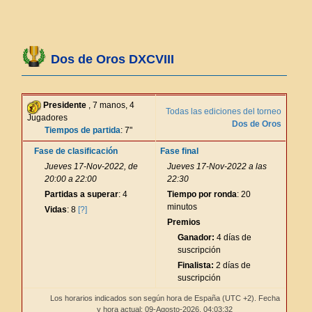
Dos de Oros DXCVIII
Presidente
, 7 manos, 4
Todas las ediciones del torneo
Jugadores
Dos de Oros
Tiempos de partida
: 7"
Fase de clasificación
Fase final
Jueves 17-Nov-2022, de
Jueves 17-Nov-2022 a las
20:00 a 22:00
22:30
Partidas a superar
: 4
Tiempo por ronda
: 20
minutos
Vidas
: 8
[?]
Premios
Ganador:
4 días de
suscripción
Finalista:
2 días de
suscripción
Los horarios indicados son según hora de España (UTC +2). Fecha
y hora actual: 09-Agosto-2026,
04:03:33