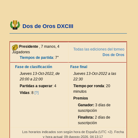
Dos de Oros DXCIII
Presidente
, 7 manos, 4
Todas las ediciones del torneo
Jugadores
Dos de Oros
Tiempos de partida
: 7"
Fase de clasificación
Fase final
Jueves 13-Oct-2022, de
Jueves 13-Oct-2022 a las
20:00 a 22:00
22:30
Partidas a superar
: 4
Tiempo por ronda
: 20
minutos
Vidas
: 8
[?]
Premios
Ganador:
3 días de
suscripción
Finalista:
2 días de
suscripción
Los horarios indicados son según hora de España (UTC +2). Fecha
y hora actual: 09-Agosto-2026,
04:13:17